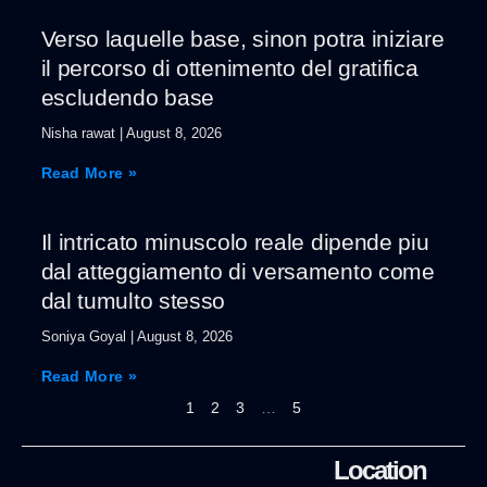
Verso laquelle base, sinon potra iniziare
il percorso di ottenimento del gratifica
escludendo base
Nisha rawat
August 8, 2026
Read More »
Il intricato minuscolo reale dipende piu
dal atteggiamento di versamento come
dal tumulto stesso
Soniya Goyal
August 8, 2026
Read More »
1
2
3
…
5
Location