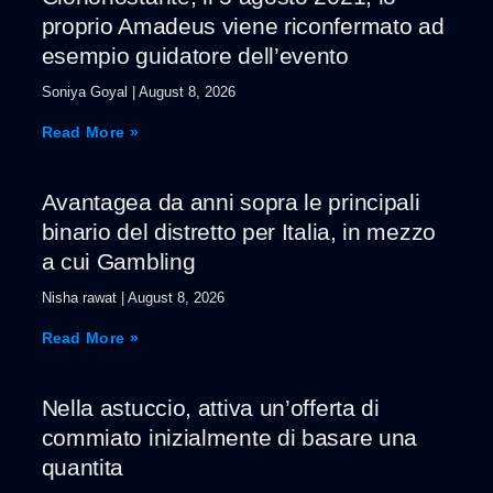
proprio Amadeus viene riconfermato ad
esempio guidatore dell’evento
Soniya Goyal
August 8, 2026
Read More »
Avantagea da anni sopra le principali
binario del distretto per Italia, in mezzo
a cui Gambling
Nisha rawat
August 8, 2026
Read More »
Nella astuccio, attiva un’offerta di
commiato inizialmente di basare una
quantita