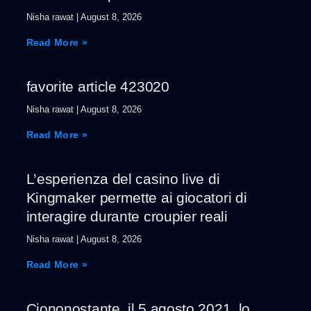
Nisha rawat
August 8, 2026
Read More »
favorite article 423020
Nisha rawat
August 8, 2026
Read More »
L’esperienza del casino live di
Kingmaker permette ai giocatori di
interagire durante croupier reali
Nisha rawat
August 8, 2026
Read More »
Ciononostante, il 5 agosto 2021, lo